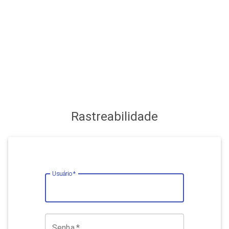
Rastreabilidade
Usuário
*
Senha
*